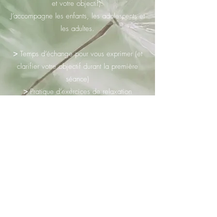
et votre objectif).
J’accompagne les enfants, les adolescents et
les adultes.
>
Temps d’échange pour vous exprimer (et
clarifier votre objectif durant la première
séance)
>
Pratique d’exercices de relaxation
dynamique : des mouvements simples et
doux synchronisés sur la respiration avec
concentration sur vos ressentis corporels
>
Pratique d’une visualisation positive pour
prolonger la détente et explorer ses
ressources
>
Temps d’expression des ressentis
INFORMATION :
Certaines mutuelles