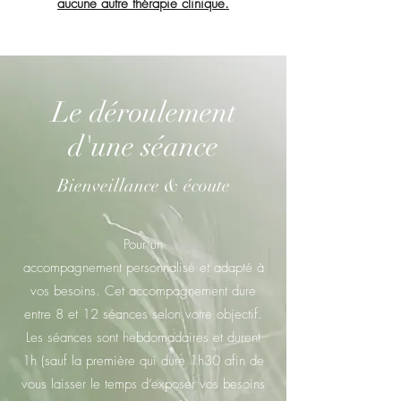
aucune autre thérapie clinique.
Le déroulement
d'une séance
Bienveillance & écoute
Pour un
accompagnement personnalisé et adapté à
vos besoins. Cet accompagnement dure
entre 8 et 12 séances selon votre objectif.
Les séances sont hebdomadaires et durent
1h (sauf la première qui dure 1h30 afin de
vous laisser le temps d’exposer vos besoins