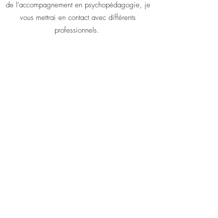
de l'accompagnement en psychopédagogie, je
vous mettrai en contact avec différents
professionnels.
Aider l'enfant à devenir l'adulte de demain.