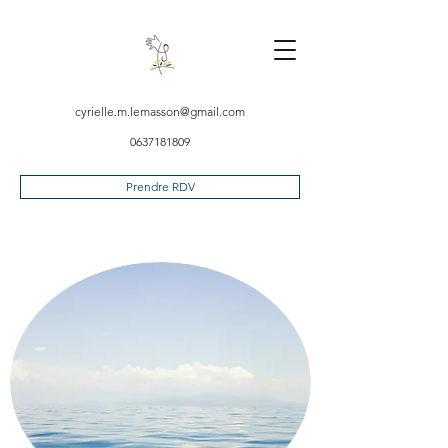
cyrielle.m.lemasson@gmail.com
0637181809
Prendre RDV